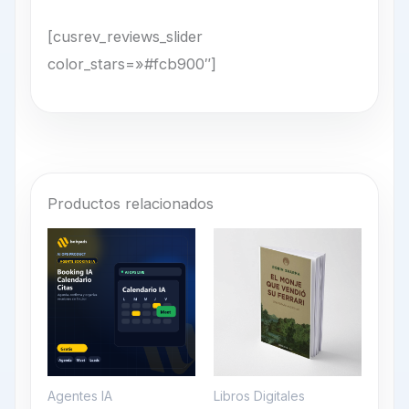
[cusrev_reviews_slider
color_stars=»#fcb900″]
Productos relacionados
Agentes IA
Libros Digitales