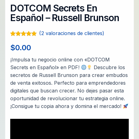
DOTCOM Secrets En
Español – Russell Brunson
(
2
valoraciones de clientes)
Valorado con
2
$
0.00
5.00
de 5 en
base a
valoraciones
¡Impulsa tu negocio online con «DOTCOM
de clientes
Secrets en Español» en PDF!
Descubre los
secretos de Russell Brunson para crear embudos
de venta exitosos. Perfecto para emprendedores
digitales que buscan crecer. No dejes pasar esta
oportunidad de revolucionar tu estrategia online.
¡Consigue tu copia ahora y domina el mercado!