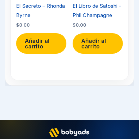
El Secreto – Rhonda
El Libro de Satoshi –
Byrne
Phil Champagne
$
0.00
$
0.00
Añadir al
Añadir al
carrito
carrito