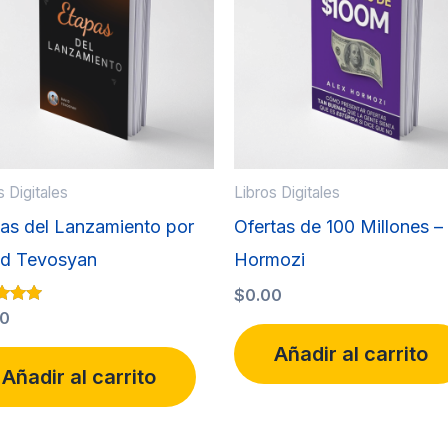
s Digitales
Libros Digitales
as del Lanzamiento por
Ofertas de 100 Millones –
id Tevosyan
Hormozi
$
0.00
ado con
00
Añadir al carrito
Añadir al carrito