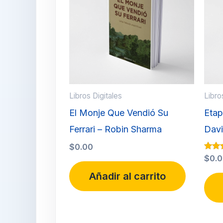
Libros Digitales
Libro
El Monje Que Vendió Su
Etap
Ferrari – Robin Sharma
Dav
$
0.00
Valor
$
0.
5.00
de 5
Añadir al carrito