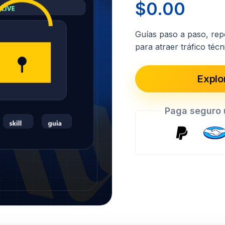
$
0.00
Guías paso a paso, rep
para atraer tráfico téc
Explo
Paga seg