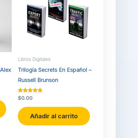
Libros Digitales
 Alex
Trilogía Secrets En Español –
Russell Brunson
Valorado con
$
0.00
5.00
de 5
Añadir al carrito