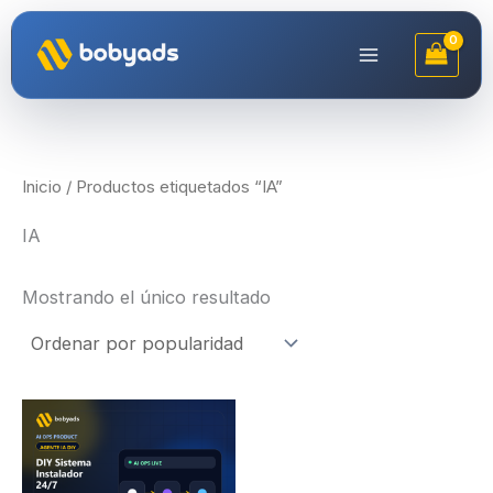
Ir
al
contenido
Inicio
/ Productos etiquetados “IA”
IA
Mostrando el único resultado