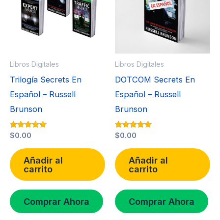
Libros Digitales
Libros Digitales
Trilogía Secrets En
DOTCOM Secrets En
Español – Russell
Español – Russell
Brunson
Brunson
Valorado con
$
0.00
Valorado con
$
0.00
5.00
5.00
de 5
de 5
Añadir al
Añadir al
carrito
carrito
Comprar Ahora
Comprar Ahora