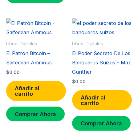
Libros Digitales
Libros Digitales
El Patrón Bitcoin –
El Poder Secreto De Los
Saifedean Ammous
Banqueros Suizos – Max
Gunther
$
0.00
$
0.00
Añadir al
carrito
Añadir al
carrito
Comprar Ahora
Comprar Ahora