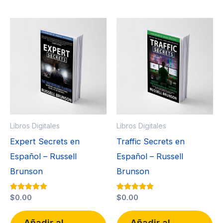
Libros Digitales
Libros Digitales
Expert Secrets en
Traffic Secrets en
Español – Russell
Español – Russell
Brunson
Brunson
Valorado con
$
0.00
Valorado con
$
0.00
5.00
5.00
de 5
de 5
Añadir al
Añadir al