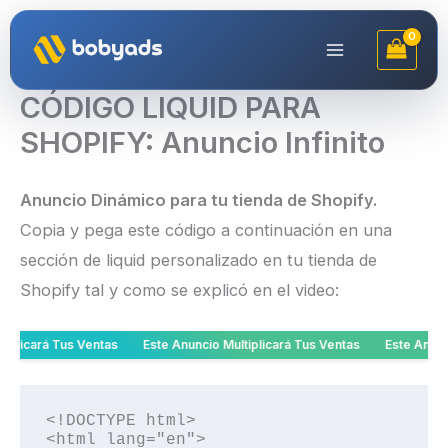
Ir
al
contenido
CÓDIGO LIQUID PARA
SHOPIFY: Anuncio Infinito
Anuncio Dinámico para tu tienda de Shopify.
Copia y pega este código a continuación en una
sección de liquid personalizado en tu tienda de
Shopify tal y como se explicó en el video:
icará Tus Ventas
Este Anuncio Multiplicará Tus Ventas
Este Anuncio M
<!DOCTYPE html>

<html lang="en">
