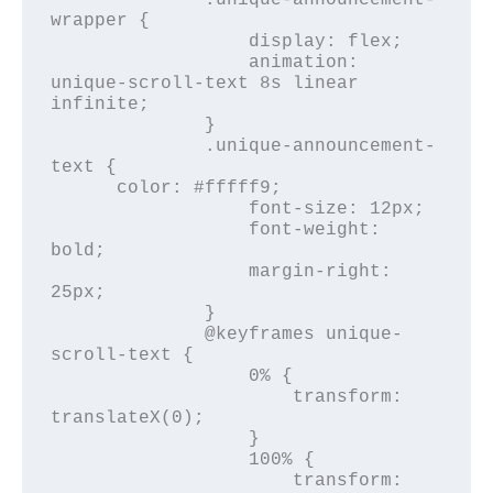
wrapper {

                  display: flex;

                  animation: 
unique-scroll-text 8s linear 
infinite;

              }

              .unique-announcement-
text {

      color: #fffff9;

                  font-size: 12px;

                  font-weight: 
bold;

                  margin-right: 
25px; 

              }

              @keyframes unique-
scroll-text {

                  0% {

                      transform: 
translateX(0);

                  }

                  100% {

                      transform: 