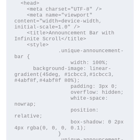
  <head>

    <meta charset="UTF-8" />

    <meta name="viewport" 
content="width=device-width, 
initial-scale=1.0" />

    <title>Announcement Bar with 
Infinite Scroll</title>

    <style>

              .unique-announcement-
bar {

                  width: 100%;

      background-image: linear-
gradient(45deg, #1cbcc3,#1cbcc3, 
#4abf8f,#4abf8f 80%);

                  padding: 3px 0;

                  overflow: hidden;

                  white-space: 
nowrap;

                  position: 
relative;

                  box-shadow: 0 2px 
4px rgba(0, 0, 0, 0.1);

              }

              .unique-announcement-